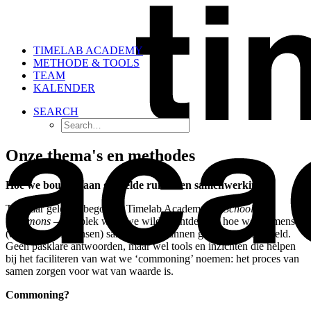
TIMELAB ACADEMY
METHODE & TOOLS
TEAM
KALENDER
SEARCH
Onze thema's en methodes
Hoe we bouwen aan gedeelde ruimte en samenwerking
Tien jaar geleden begon de Timelab Academy als
School of
Commons
– een plek waar we wilden ontdekken hoe we als mensen
(én meer-dan-mensen) samen vorm kunnen geven aan de wereld.
Geen pasklare antwoorden, maar wel tools en inzichten die helpen
bij het faciliteren van wat we ‘commoning’ noemen: het proces van
samen zorgen voor wat van waarde is.
Commoning?