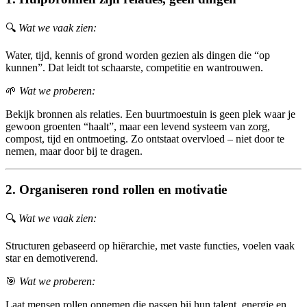
🔍
Wat we vaak zien:
Water, tijd, kennis of grond worden gezien als dingen die “op
kunnen”. Dat leidt tot schaarste, competitie en wantrouwen.
🌱
Wat we proberen:
Bekijk bronnen als relaties. Een buurtmoestuin is geen plek waar je
gewoon groenten “haalt”, maar een levend systeem van zorg,
compost, tijd en ontmoeting. Zo ontstaat overvloed – niet door te
nemen, maar door bij te dragen.
2. Organiseren rond rollen en motivatie
🔍
Wat we vaak zien:
Structuren gebaseerd op hiërarchie, met vaste functies, voelen vaak
star en demotiverend.
🎯
Wat we proberen:
Laat mensen rollen opnemen die passen bij hun talent, energie en