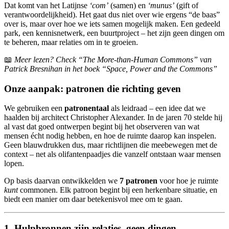
Dat komt van het Latijnse
‘com’
(samen) en
‘munus’
(gift of
verantwoordelijkheid). Het gaat dus niet over wie ergens “de baas”
over is, maar over hoe we iets samen mogelijk maken. Een gedeeld
park, een kennisnetwerk, een buurtproject – het zijn geen dingen om
te beheren, maar relaties om in te groeien.
📖
Meer lezen? Check “The More-than-Human Commons” van
Patrick Bresnihan in het boek “Space, Power and the Commons”
Onze aanpak: patronen die richting geven
We gebruiken een
patronentaal
als leidraad – een idee dat we
haalden bij architect Christopher Alexander. In de jaren 70 stelde hij
al vast dat goed ontwerpen begint bij het observeren van wat
mensen écht nodig hebben, en hoe de ruimte daarop kan inspelen.
Geen blauwdrukken dus, maar richtlijnen die meebewegen met de
context – net als olifantenpaadjes die vanzelf ontstaan waar mensen
lopen.
Op basis daarvan ontwikkelden we
7 patronen
voor hoe je ruimte
kunt
commonen. Elk patroon begint bij een herkenbare situatie, en
biedt een manier om daar betekenisvol mee om te gaan.
1. Hulpbronnen zijn relaties, geen dingen