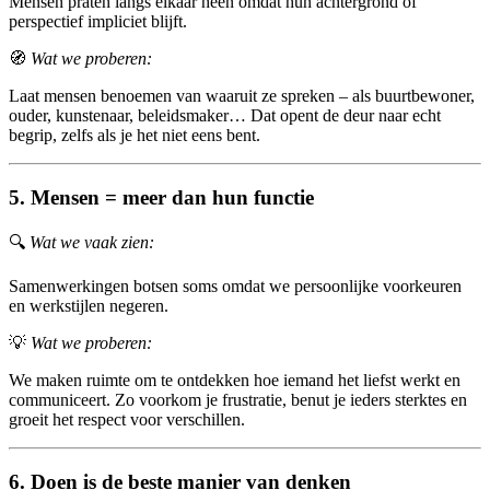
Mensen praten langs elkaar heen omdat hun achtergrond of
perspectief impliciet blijft.
🧭
Wat we proberen:
Laat mensen benoemen van waaruit ze spreken – als buurtbewoner,
ouder, kunstenaar, beleidsmaker… Dat opent de deur naar echt
begrip, zelfs als je het niet eens bent.
5. Mensen = meer dan hun functie
🔍
Wat we vaak zien:
Samenwerkingen botsen soms omdat we persoonlijke voorkeuren
en werkstijlen negeren.
💡
Wat we proberen:
We maken ruimte om te ontdekken hoe iemand het liefst werkt en
communiceert. Zo voorkom je frustratie, benut je ieders sterktes en
groeit het respect voor verschillen.
6. Doen is de beste manier van denken